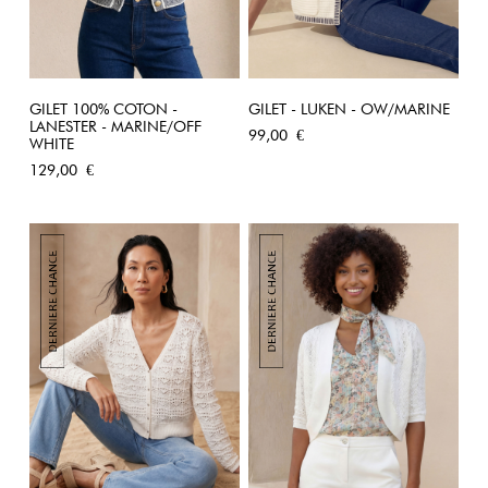
GILET 100% COTON -
GILET - LUKEN - OW/MARINE
LANESTER - MARINE/OFF
Prix
99,00 €
WHITE
Prix
129,00 €