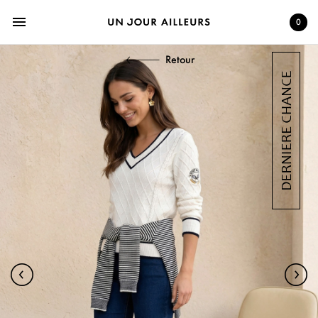
menu
0
Retour