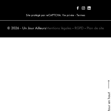
Site protégé par reCAPTCHA.
Vie privée
-
Termes
© 2026 - Un Jour Ailleurs
Mentions légales
-
RGPD
-
Plan de site
Retour en haut