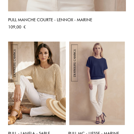
PULL MANCHE COURTE - LENNOX - MARINE
Prix
109,00 €
PULL - LANELA - SABLE
PULL MC - LIESSE - MARINE