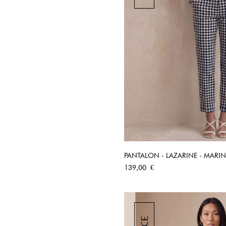
PANTALON - LAZARINE - MARIN
APERÇU RA
Prix
139,00 €