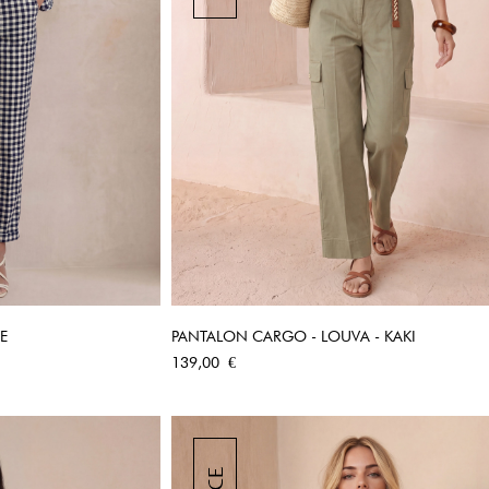
E
PANTALON CARGO - LOUVA - KAKI
PIDE
APERÇU RAPIDE
Prix
139,00 €