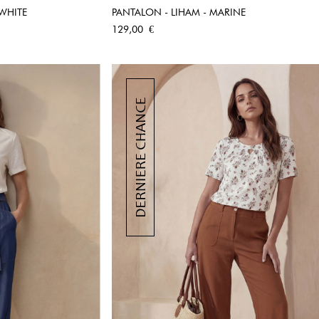
 WHITE
PANTALON - LIHAM - MARINE
PIDE
APERÇU RAPIDE
Prix
129,00 €