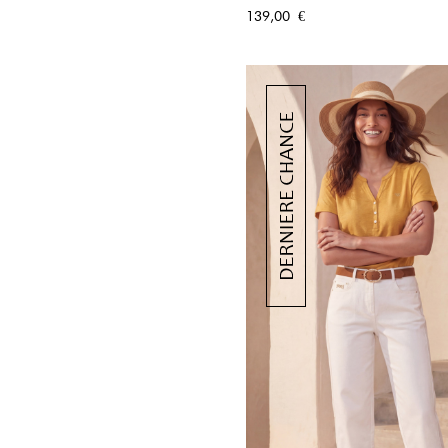
APERÇU RA
Prix
139,00 €