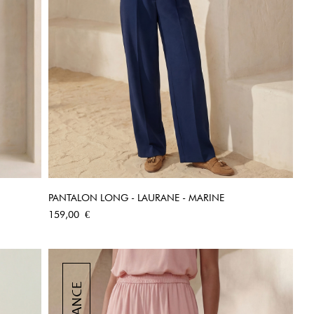
PANTALON LONG - LAURANE - MARINE
APERÇU RAPIDE
Prix
159,00 €