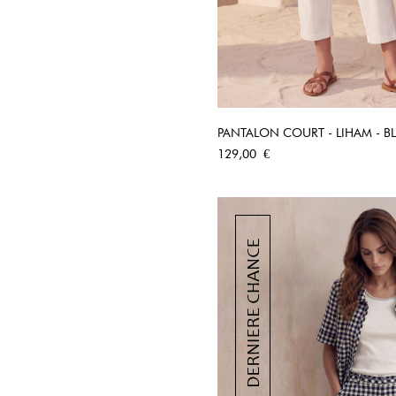
PANTALON COURT - LIHAM - B
APERÇU RA
Prix
129,00 €