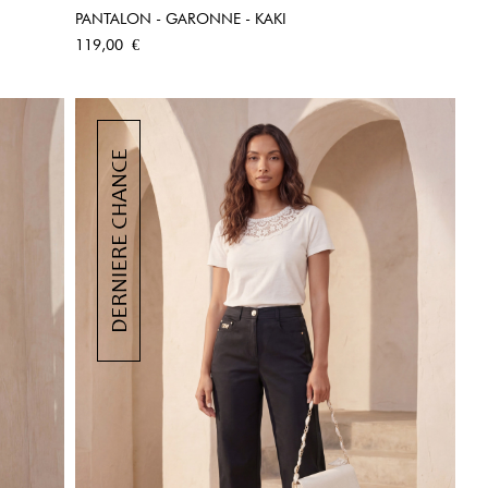
PANTALON - GARONNE - KAKI
APERÇU RAPIDE
Prix
119,00 €