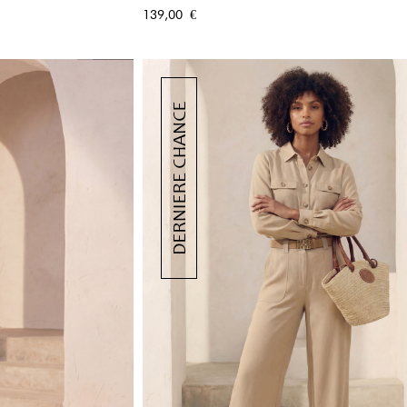
PIDE
APERÇU RAPIDE
Prix
139,00 €