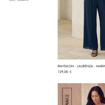
PANTALON - LAURENZA - MARI
APERÇU RA
Prix
129,00 €