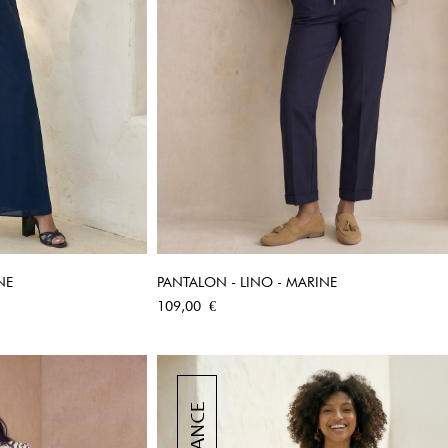
NE
PANTALON - LINO - MARINE
PIDE
APERÇU RAPIDE
Prix
109,00 €