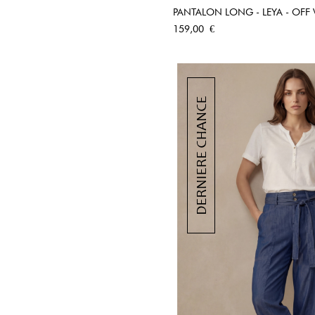
PANTALON LONG - LEYA - OFF
APERÇU RA
Prix
159,00 €