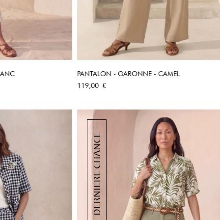
LANC
PANTALON - GARONNE - CAMEL
PIDE
APERÇU RAPIDE
Prix
119,00 €