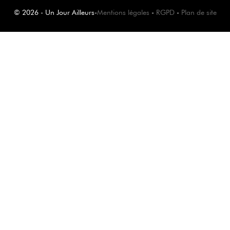
© 2026 - Un Jour Ailleurs
-
Mentions légales
-
RGPD
-
Plan de site