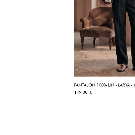
PANTALON 100% LIN - LARYA -
APERÇU RA
Prix
149,00 €