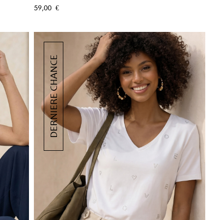
APERÇU RAPIDE
Prix
59,00 €