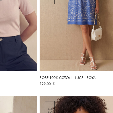
ROBE 100% COTON - LUCE - ROYAL
PIDE
APERÇU RAPIDE
Prix
129,00 €