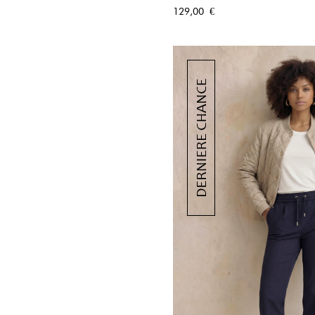
APERÇU RA
Prix
129,00 €