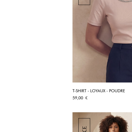
T-SHIRT - LOYAUX - POUDRE
APERÇU RA
Prix
59,00 €