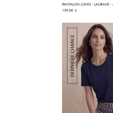
PANTALON LONG - LAURANE -
APERÇU RA
Prix
159,00 €