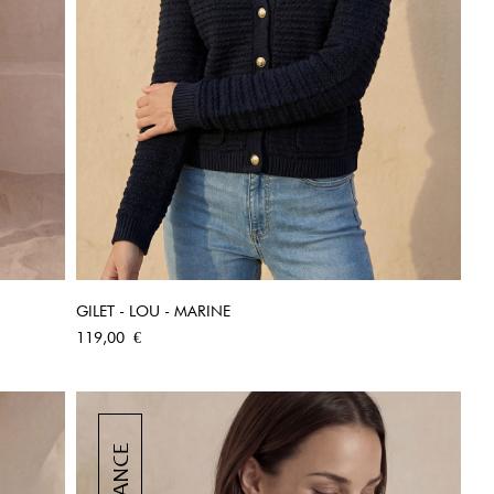
GILET - LOU - MARINE
APERÇU RAPIDE
Prix
119,00 €