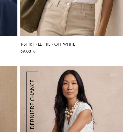
T-SHIRT - LETTRE - OFF WHITE
APERÇU RAPIDE
Prix
69,00 €