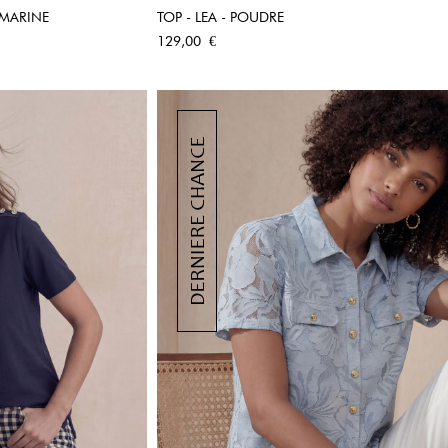
 MARINE
TOP - LEA - POUDRE
PIDE
APERÇU RAPIDE
Prix
129,00 €