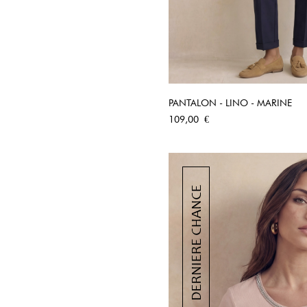
PANTALON - LINO - MARINE
APERÇU RA
Prix
109,00 €