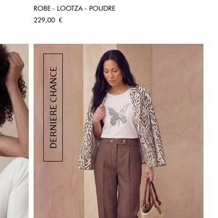
ROBE - LOOTZA - POUDRE
APERÇU RAPIDE
Prix
229,00 €