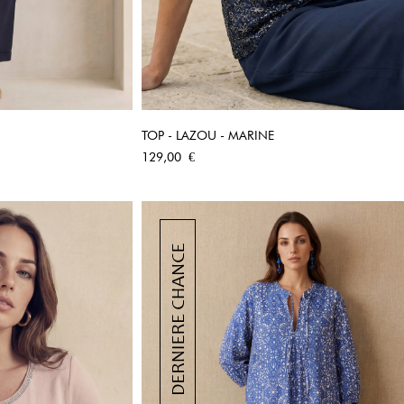
TOP - LAZOU - MARINE
PIDE
APERÇU RAPIDE
Prix
129,00 €