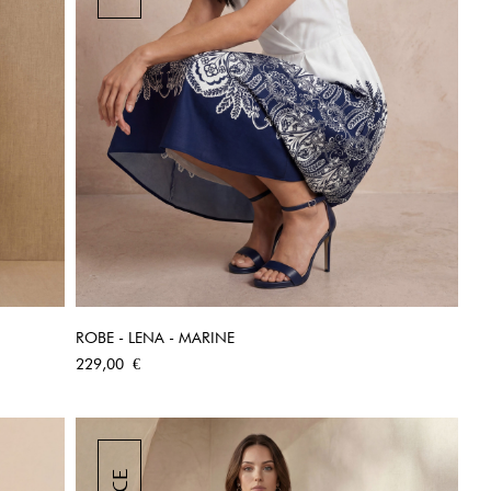
ROBE - LENA - MARINE
APERÇU RAPIDE
Prix
229,00 €