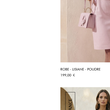
ROBE - LISIANE - POUDRE
APERÇU RA
Prix
199,00 €