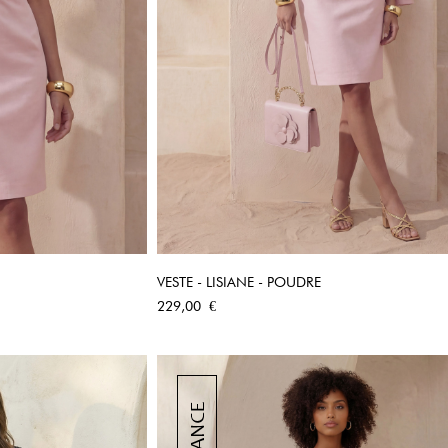
VESTE - LISIANE - POUDRE
PIDE
APERÇU RAPIDE
Prix
229,00 €