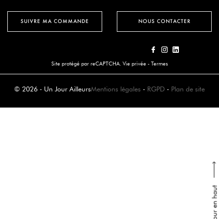
SUIVRE MA COMMANDE
NOUS CONTACTER
Site protégé par reCAPTCHA.
Vie privée
-
Termes
© 2026 - Un Jour Ailleurs
Mentions légales
-
RGPD
-
Plan de site
Retour en haut