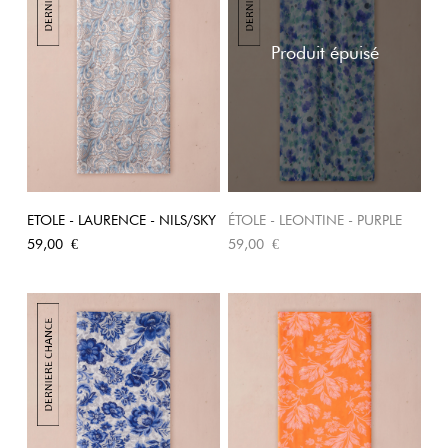
Produit épuisé
ETOLE - LAURENCE - NILS/SKY
ÉTOLE - LEONTINE - PURPLE
Prix
Prix
59,00 €
59,00 €