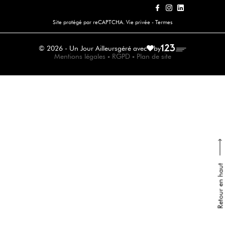
Site protégé par reCAPTCHA.
Vie privée
-
Termes
© 2026 - Un Jour Ailleurs
géré avec
by
Mentions légales
-
RGPD
-
Plan de site
Retour en haut