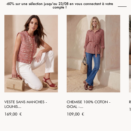
-60% sur une sélection jusqu'au 23/08 en vous connectant à votre
compte !
VESTE SANS MANCHES -
CHEMISE 100% COTON -
R
LOUNIS...
GOAL -...
P
Prix
Prix
169,00 €
109,00 €