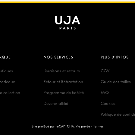
RQUE
NOS SERVICES
PLUS D'INFOS
utiques
Livraisons et retours
CGV
 cadeaux
Retour et Rétractation
Guide des tailles
e collection
Programme de fidélité
FAQ
Devenir affilié
Cookies
Politique de confide
Site protégé par reCAPTCHA.
Vie privée
-
Termes