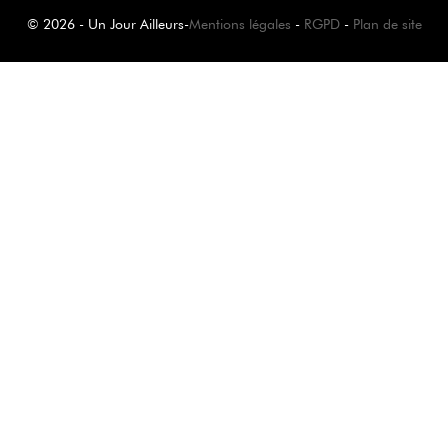
© 2026 - Un Jour Ailleurs
-
Mentions légales
-
RGPD
-
Plan de site