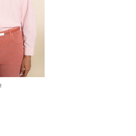
E
PIDE