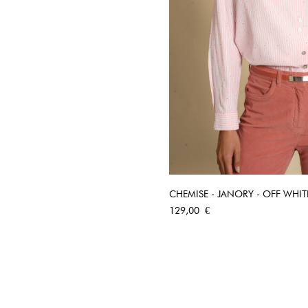
CHEMISE - JANORY - OFF WHIT
APERÇU RA
Prix
129,00 €