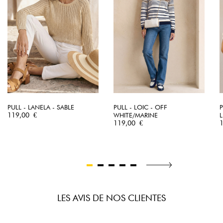
PULL - LANELA - SABLE
PULL - LOIC - OFF
Prix
119,00 €
WHITE/MARINE
L
Prix
P
119,00 €
LES AVIS DE NOS CLIENTES