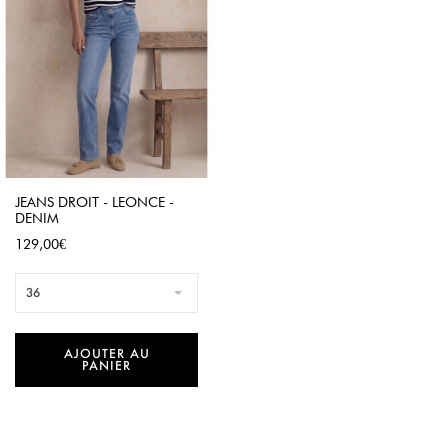
JEANS DROIT - LEONCE -
DENIM
Prix
129,00€
36
AJOUTER AU
PANIER