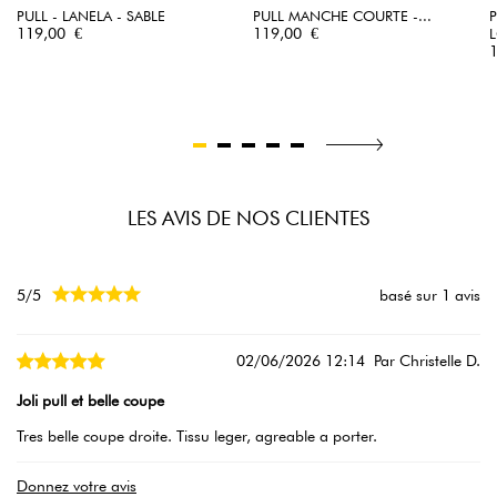
PULL - LANELA - SABLE
PULL MANCHE COURTE -...
Prix
Prix
119,00 €
119,00 €
L
P
LES AVIS DE NOS CLIENTES





5/5
basé sur 1 avis
02/06/2026 12:14
Par Christelle D.
Joli pull et belle coupe
Tres belle coupe droite. Tissu leger, agreable a porter.
Donnez votre avis