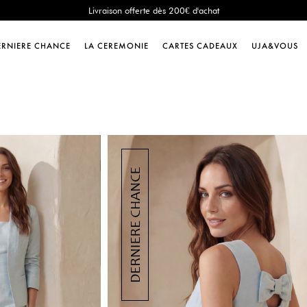
Nouveau ! Paiement en 3 ou 4 fois sans frais avec ALMA !
e Chance : -60% sur une sélection jusqu'au 23/08 en vous connectant à votre 
Livraison offerte dès 200€ d'achat
ERNIERE CHANCE
LA CEREMONIE
CARTES CADEAUX
UJA&VOUS
Nouveau ! Paiement en 3 ou 4 fois sans frais avec ALMA !