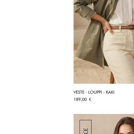
VESTE - LOUPPI - KAKI
APERÇU RA
Prix
189,00 €