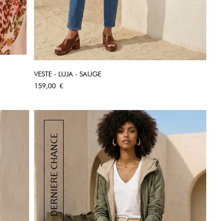
VESTE - LUJA - SAUGE
APERÇU RAPIDE
Prix
159,00 €