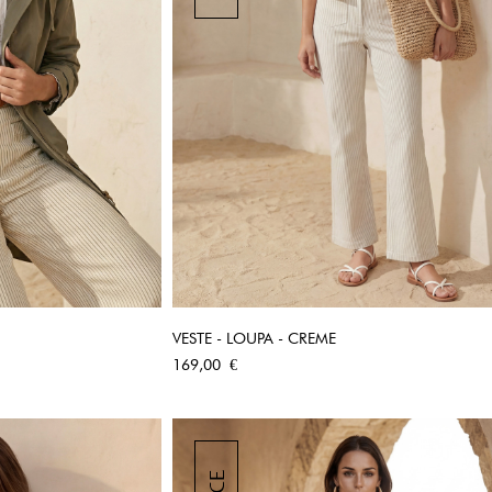
VESTE - LOUPA - CREME
PIDE
APERÇU RAPIDE
Prix
169,00 €