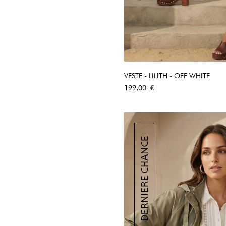
VESTE - LILITH - OFF WHITE
APERÇU RA
Prix
199,00 €