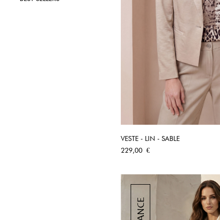
VESTE - LIN - SABLE
APERÇU RA
Prix
229,00 €