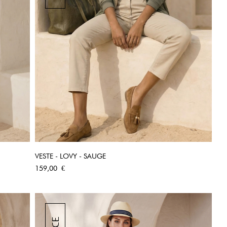
VESTE - LOVY - SAUGE
APERÇU RAPIDE
Prix
159,00 €