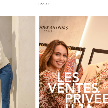
PIDE
APERÇU RAPIDE
Prix
199,00 €