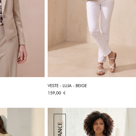
VESTE - LUJA - BEIGE
PIDE
APERÇU RAPIDE
Prix
159,00 €