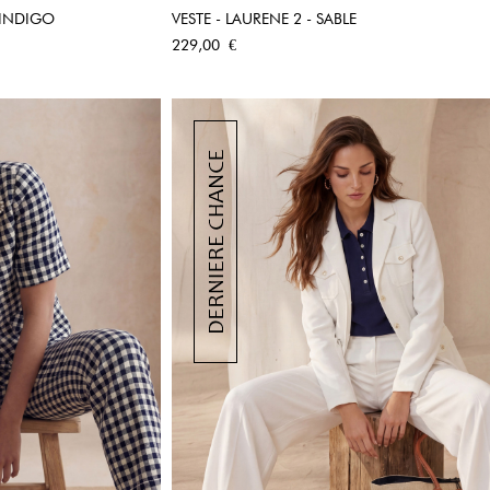
 INDIGO
VESTE - LAURENE 2 - SABLE
PIDE
APERÇU RAPIDE
Prix
229,00 €