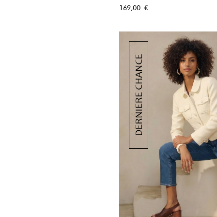
APERÇU RA
Prix
169,00 €