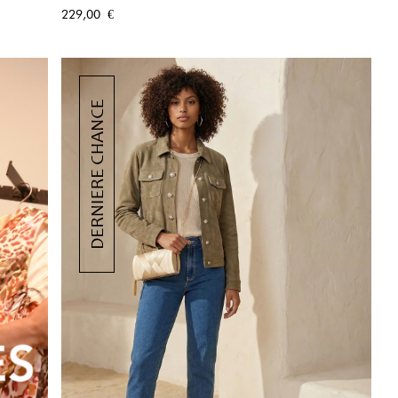
APERÇU RAPIDE
Prix
229,00 €