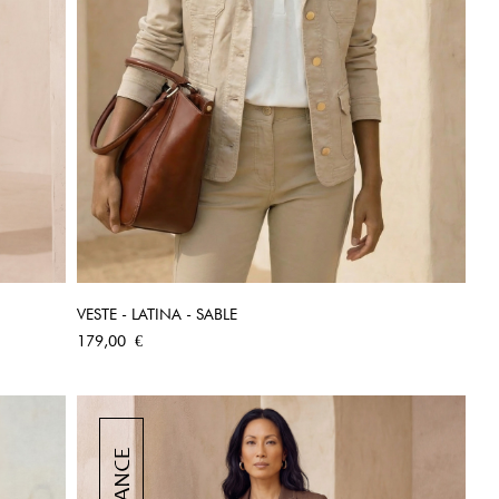
VESTE - LATINA - SABLE
APERÇU RAPIDE
Prix
179,00 €