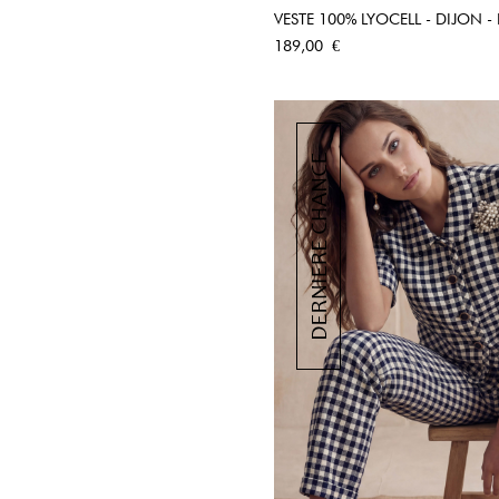
VESTE 100% LYOCELL - DIJON -
APERÇU RA
Prix
189,00 €