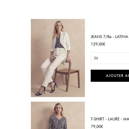
JEANS 7/8e - LATINA
Prix
129,00€
36
AJOUTER A

Aperçu rapide
T-SHIRT - LAURE - M
Prix
79,00€