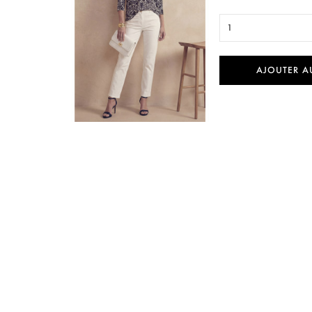
1
AJOUTER A

Aperçu rapide