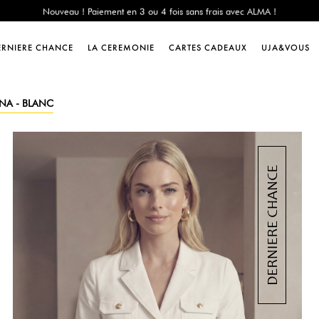
e Chance : -60% sur une sélection jusqu'au 23/08 en vous connectant à votre 
Livraison offerte dès 200€ d'achat
Nouveau ! Paiement en 3 ou 4 fois sans frais avec ALMA !
ERNIERE CHANCE
LA CEREMONIE
CARTES CADEAUX
UJA&VOUS
e Chance : -60% sur une sélection jusqu'au 23/08 en vous connectant à votre 
Livraison offerte dès 200€ d'achat
Nouveau ! Paiement en 3 ou 4 fois sans frais avec ALMA !
INA - BLANC