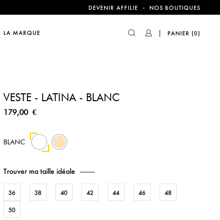
compte !
-
DEVENIR AFFILIE
NOS BOUTIQUES
LA MARQUE
PANIER
(0)
compte !
VESTE - LATINA - BLANC
179,00 €
138
BLANC
Trouver ma taille idéale
36
38
40
42
44
46
48
50