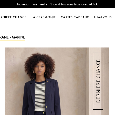
e Chance : -60% sur une sélection jusqu'au 23/08 en vous connectant à votre 
Livraison offerte dès 200€ d'achat
Nouveau ! Paiement en 3 ou 4 fois sans frais avec ALMA !
ERNIERE CHANCE
LA CEREMONIE
CARTES CADEAUX
UJA&VOUS
e Chance : -60% sur une sélection jusqu'au 23/08 en vous connectant à votre 
Livraison offerte dès 200€ d'achat
Nouveau ! Paiement en 3 ou 4 fois sans frais avec ALMA !
URANE - MARINE