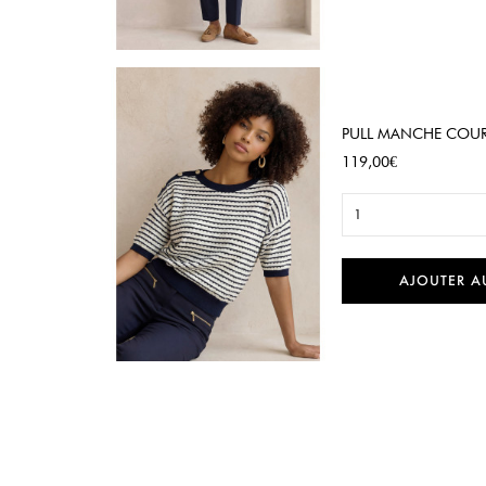

Aperçu rapide
PULL MANCHE COURT
Prix
119,00€
1
AJOUTER A

Aperçu rapide