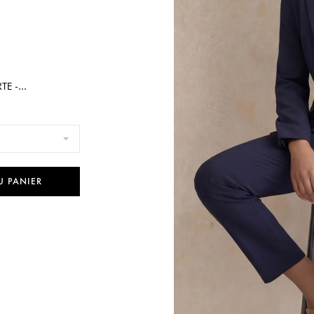
E -...
U PANIER