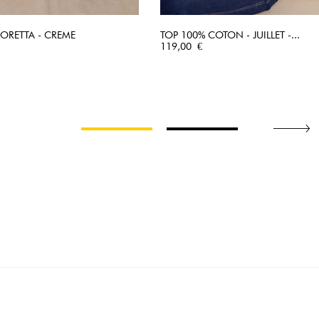
LORETTA - CREME
TOP 100% COTON - JUILLET -...
APERÇU RAPIDE
Prix
APERÇU RAPIDE
119,00 €