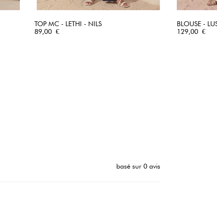
TOP MC - LETHI - NILS
BLOUSE - LU
Prix
APERÇU RAPIDE
Prix
89,00 €
129,00 €
basé sur 0 avis