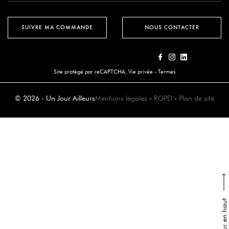
SUIVRE MA COMMANDE
NOUS CONTACTER
Site protégé par reCAPTCHA.
Vie privée
-
Termes
© 2026 - Un Jour Ailleurs
Mentions légales
-
RGPD
-
Plan de site
Retour en haut