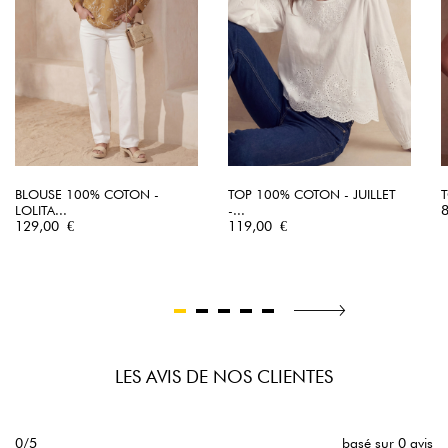
BLOUSE 100% COTON -
TOP 100% COTON - JUILLET
T
P
LOLITA...
-...
Prix
Prix
129,00 €
119,00 €
LES AVIS DE NOS CLIENTES
0/5
basé sur 0 avis