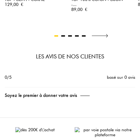
Prix
P
129,00 €
-...
Prix
89,00 €
LES AVIS DE NOS CLIENTES
0/5
basé sur 0 avis
Soyez le premier à donner votre avis