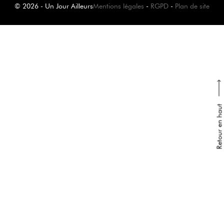
© 2026 - Un Jour Ailleurs
Mentions légales
-
RGPD
-
Plan de site
Retour en haut