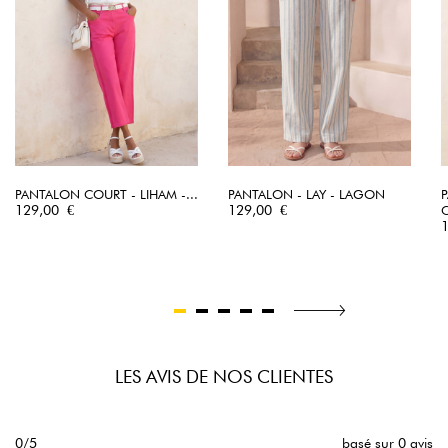
PANTALON COURT - LIHAM -...
PANTALON - LAY - LAGON
Prix
Prix
129,00 €
129,00 €
P
LES AVIS DE NOS CLIENTES
0/5
basé sur 0 avis