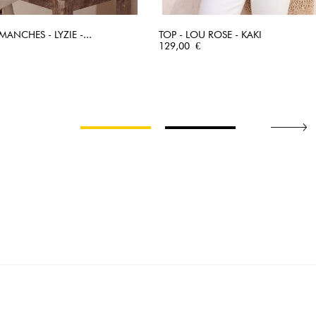
ANCHES - LYZIE -...
TOP - LOU ROSE - KAKI
APERÇU RAPIDE
Prix
APERÇU RAPIDE
129,00 €