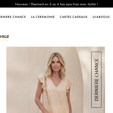
e Chance : -60% sur une sélection jusqu'au 23/08 en vous connectant à votre 
Livraison offerte dès 200€ d'achat
Nouveau ! Paiement en 3 ou 4 fois sans frais avec ALMA !
ERNIERE CHANCE
LA CEREMONIE
CARTES CADEAUX
UJA&VOUS
e Chance : -60% sur une sélection jusqu'au 23/08 en vous connectant à votre 
Livraison offerte dès 200€ d'achat
Nouveau ! Paiement en 3 ou 4 fois sans frais avec ALMA !
ANILLE