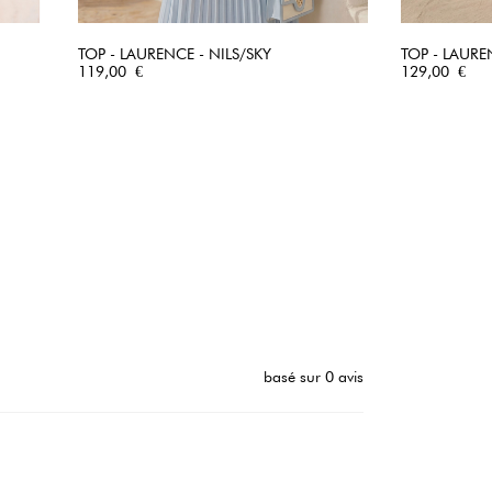
TOP - LAURENCE - NILS/SKY
TOP - LAURE
Prix
APERÇU RAPIDE
Prix
119,00 €
129,00 €
basé sur 0 avis