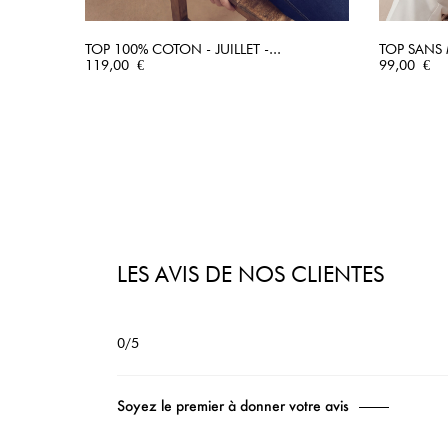
TOP 100% COTON - JUILLET -...
TOP SANS M
Prix
APERÇU RAPIDE
Prix
119,00 €
99,00 €
LES AVIS DE NOS CLIENTES
0/5
Soyez le premier à donner votre avis