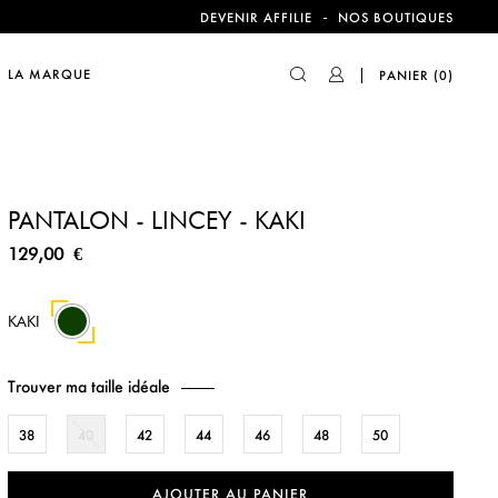
compte !
-
DEVENIR AFFILIE
NOS BOUTIQUES
LA MARQUE
PANIER
(0)
compte !
PANTALON - LINCEY - KAKI
129,00 €
KAKI
Trouver ma taille idéale
38
40
42
44
46
48
50
AJOUTER AU PANIER