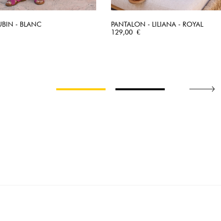
UBIN - BLANC
PANTALON - LILIANA - ROYAL
APERÇU RAPIDE
Prix
APERÇU RAPIDE
129,00 €