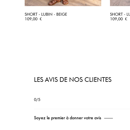
SHORT - LUBIN - BEIGE
SHORT - L
Prix
APERÇU RAPIDE
Prix
109,00 €
109,00 €
LES AVIS DE NOS CLIENTES
0/5
Soyez le premier à donner votre avis