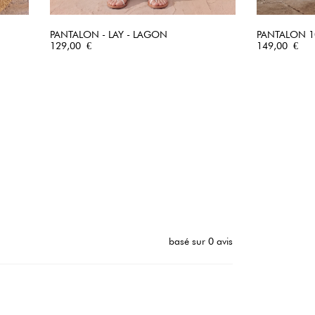
PANTALON - LAY - LAGON
PANTALON 100
Prix
APERÇU RAPIDE
Prix
129,00 €
149,00 €
basé sur 0 avis