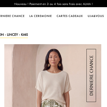
e Chance : -60% sur une sélection jusqu'au 23/08 en vous connectant à votre 
Livraison offerte dès 200€ d'achat
Nouveau ! Paiement en 3 ou 4 fois sans frais avec ALMA !
ERNIERE CHANCE
LA CEREMONIE
CARTES CADEAUX
UJA&VOUS
e Chance : -60% sur une sélection jusqu'au 23/08 en vous connectant à votre 
Livraison offerte dès 200€ d'achat
Nouveau ! Paiement en 3 ou 4 fois sans frais avec ALMA !
N - LINCEY - KAKI