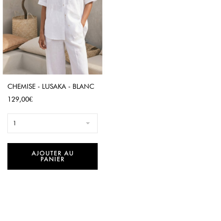
CHEMISE - LUSAKA - BLANC
Prix
129,00€
1
AJOUTER AU
PANIER