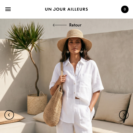
menu
0
Retour