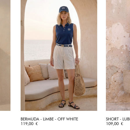
BERMUDA - LIMBE - OFF WHITE
SHORT - LUB
Prix
APERÇU RAPIDE
Prix
119,00 €
109,00 €