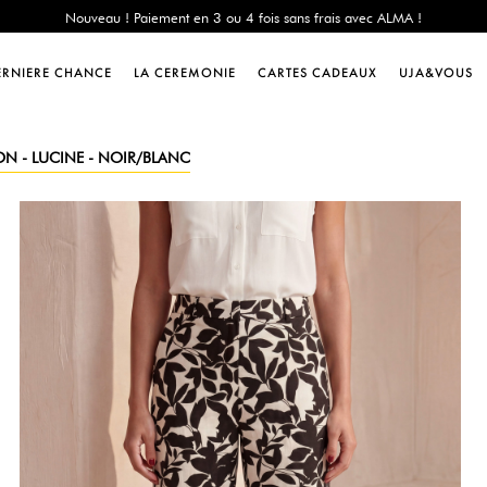
e Chance : -60% sur une sélection jusqu'au 23/08 en vous connectant à votre 
Livraison offerte dès 200€ d'achat
Nouveau ! Paiement en 3 ou 4 fois sans frais avec ALMA !
ERNIERE CHANCE
LA CEREMONIE
CARTES CADEAUX
UJA&VOUS
e Chance : -60% sur une sélection jusqu'au 23/08 en vous connectant à votre 
Livraison offerte dès 200€ d'achat
Nouveau ! Paiement en 3 ou 4 fois sans frais avec ALMA !
N - LUCINE - NOIR/BLANC