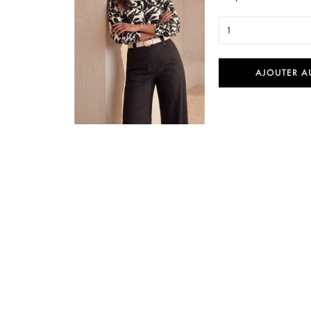
1
AJOUTER A

Aperçu rapide