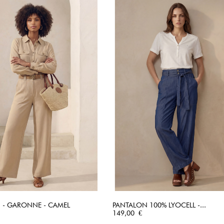
 - GARONNE - CAMEL
PANTALON 100% LYOCELL -...
APERÇU RAPIDE
Prix
APERÇU RAPIDE
149,00 €