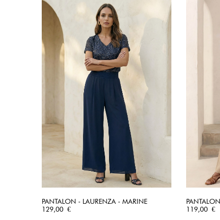
PANTALON - LAURENZA - MARINE
PANTALON
Prix
APERÇU RAPIDE
Prix
129,00 €
119,00 €