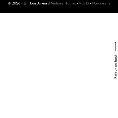
© 2026 - Un Jour Ailleurs
Mentions légales
-
RGPD
-
Plan de site
Retour en haut