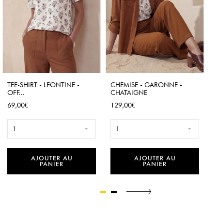
TEE-SHIRT - LEONTINE -
CHEMISE - GARONNE -
OFF...
CHATAIGNE
Prix
Prix
69,00€
129,00€
1
1
AJOUTER AU
AJOUTER AU
PANIER
PANIER