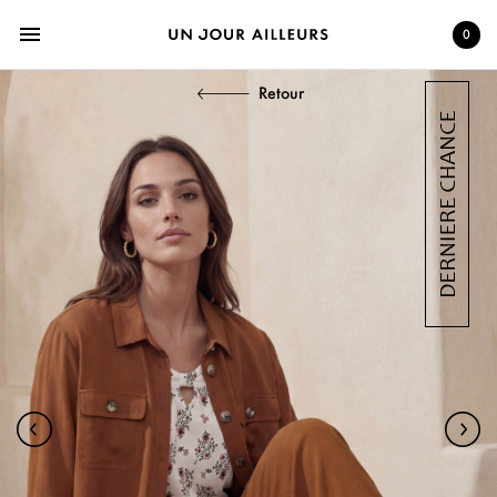
menu
0
Retour