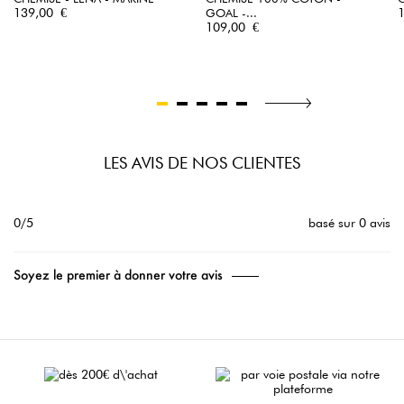
Prix
P
139,00 €
GOAL -...
Prix
109,00 €
LES AVIS DE NOS CLIENTES
0/5
basé sur 0 avis
Soyez le premier à donner votre avis