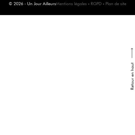
© 2026 - Un Jour Ailleurs
Mentions légales
-
RGPD
-
Plan de site
Retour en haut