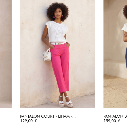
PANTALON COURT - LIHAM -...
PANTALON LO
Prix
APERÇU RAPIDE
Prix
129,00 €
159,00 €