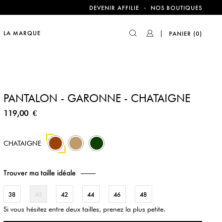
compte !
-
DEVENIR AFFILIE
NOS BOUTIQUES
LA MARQUE
PANIER
(0)
compte !
PANTALON - GARONNE - CHATAIGNE
119,00 €
12
42
CHATAIGNE
Trouver ma taille idéale
38
40
42
44
46
48
Si vous hésitez entre deux tailles, prenez la plus petite.