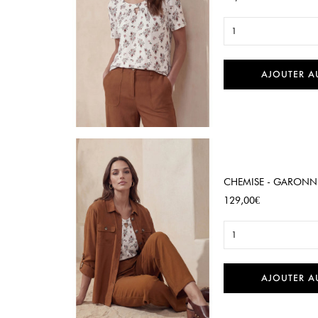
1
AJOUTER A

Aperçu rapide
CHEMISE - GARONN
Prix
129,00€
1
AJOUTER A