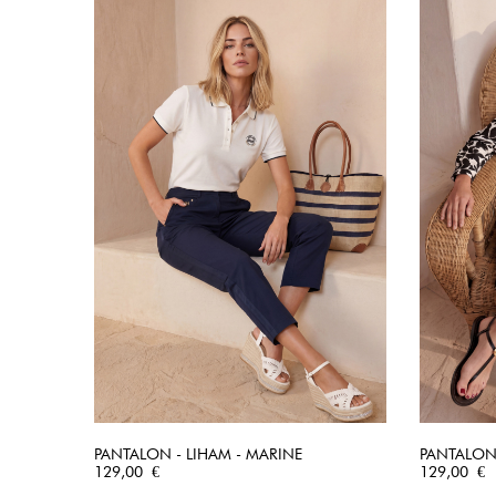
PANTALON - LIHAM - MARINE
PANTALON 
Prix
APERÇU RAPIDE
Prix
129,00 €
129,00 €