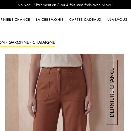
e Chance : -60% sur une sélection jusqu'au 23/08 en vous connectant à votre 
Livraison offerte dès 200€ d'achat
Nouveau ! Paiement en 3 ou 4 fois sans frais avec ALMA !
ERNIERE CHANCE
LA CEREMONIE
CARTES CADEAUX
UJA&VOUS
e Chance : -60% sur une sélection jusqu'au 23/08 en vous connectant à votre 
Livraison offerte dès 200€ d'achat
Nouveau ! Paiement en 3 ou 4 fois sans frais avec ALMA !
ON - GARONNE - CHATAIGNE