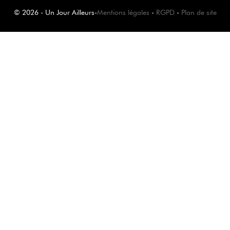
© 2026 - Un Jour Ailleurs
-
Mentions légales
-
RGPD
-
Plan de site