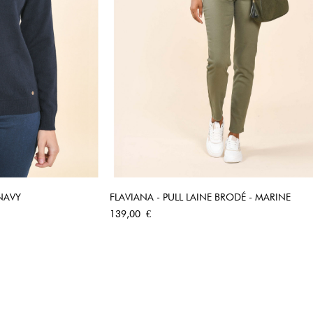
 NAVY
FLAVIANA - PULL LAINE BRODÉ - MARINE
PIDE
APERÇU RAPIDE
Prix
139,00 €