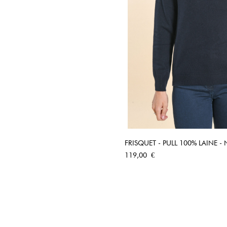
FRISQUET - PULL 100% LAINE -
APERÇU RA
Prix
119,00 €