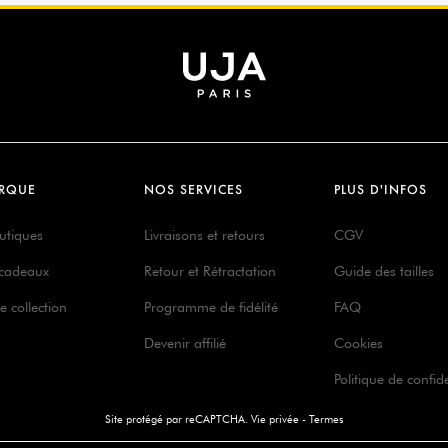
RQUE
NOS SERVICES
PLUS D'INFOS
utiques
Livraisons et retours
CGV
 cadeaux
Retour et Rétractation
Guide des tailles
e collection
Programme de fidélité
FAQ
Devenir affilié
Cookies
Politique de confide
Site protégé par reCAPTCHA.
Vie privée
-
Termes