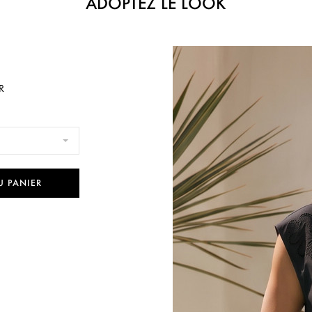
ADOPTEZ LE LOOK
R
U PANIER