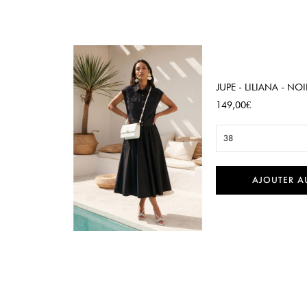
JUPE - LILIANA - NOI
Prix
149,00€
38
AJOUTER A

Aperçu rapide