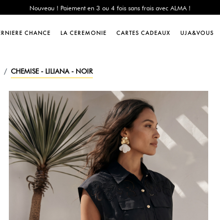
e Chance : -60% sur une sélection jusqu'au 23/08 en vous connectant à votre 
Livraison offerte dès 200€ d'achat
Nouveau ! Paiement en 3 ou 4 fois sans frais avec ALMA !
ERNIERE CHANCE
LA CEREMONIE
CARTES CADEAUX
UJA&VOUS
e Chance : -60% sur une sélection jusqu'au 23/08 en vous connectant à votre 
Livraison offerte dès 200€ d'achat
Nouveau ! Paiement en 3 ou 4 fois sans frais avec ALMA !
CHEMISE - LILIANA - NOIR