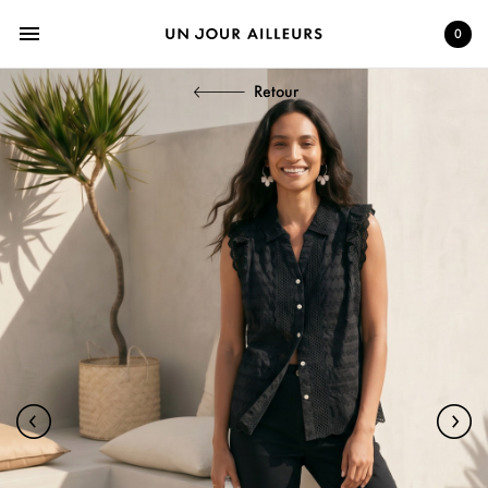
menu
0
Retour