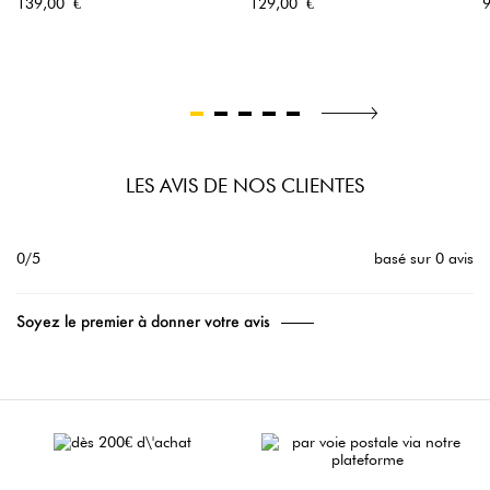
Prix
Prix
P
139,00 €
129,00 €
LES AVIS DE NOS CLIENTES
0/5
basé sur 0 avis
Soyez le premier à donner votre avis