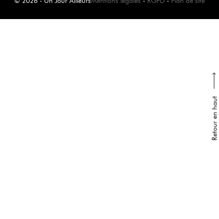
© 2026 - Un Jour Ailleurs
Mentions légales
-
RGPD
-
Plan de site
Retour en haut