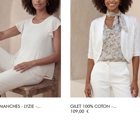
ANCHES - LYZIE -...
GILET 100% COTON -...
APERÇU RAPIDE
Prix
APERÇU RAPIDE
109,00 €