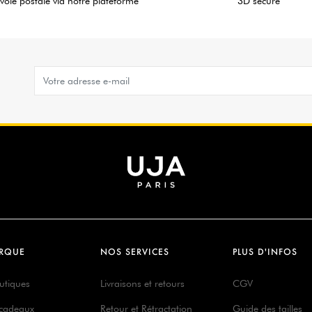
voie postale via notre plateforme
3D secure
RQUE
NOS SERVICES
PLUS D'INFOS
utiques
Livraisons et retours
CGV
 cadeaux
Retour et Rétractation
Guide des tailles