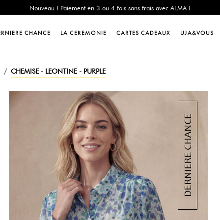
e Chance : -60% sur une sélection jusqu'au 23/08 en vous connectant à votre 
Livraison offerte dès 200€ d'achat
Nouveau ! Paiement en 3 ou 4 fois sans frais avec ALMA !
ERNIERE CHANCE
LA CEREMONIE
CARTES CADEAUX
UJA&VOUS
e Chance : -60% sur une sélection jusqu'au 23/08 en vous connectant à votre 
Livraison offerte dès 200€ d'achat
Nouveau ! Paiement en 3 ou 4 fois sans frais avec ALMA !
CHEMISE - LEONTINE - PURPLE