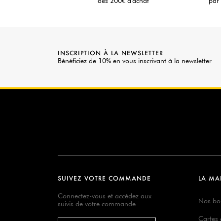
dès 200€ d'achat
par 
INSCRIPTION À LA NEWSLETTER
Bénéficiez de 10% en vous inscrivant à la newsletter
SUIVEZ VOTRE COMMANDE
LA MA
Connectez-vous et accédez aux
Nos bo
suivis de votre commande
Cartes