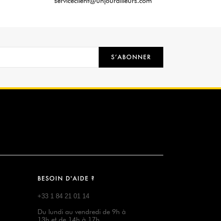
serviceclient@unjourailleurs.com
S’ABONNER
BESOIN D'AIDE ?
+33 1 84 21 01 14
Du lundi au vendredi de 9h à
13h et de 14h à 17h