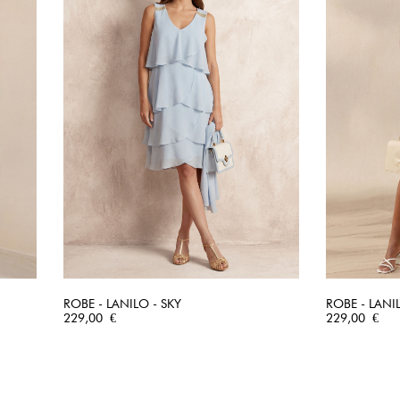
ROBE - LANILO - SKY
ROBE - LANI
Prix
APERÇU RAPIDE
Prix
229,00 €
229,00 €