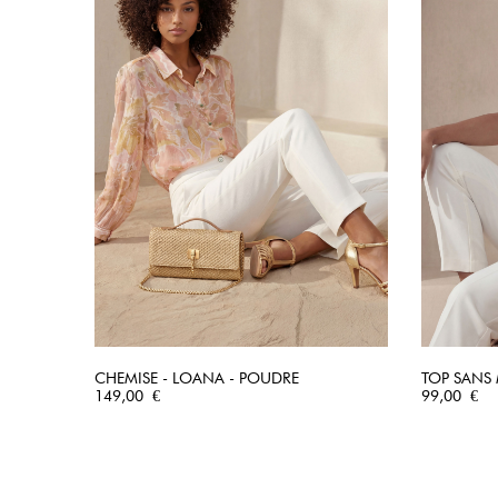
CHEMISE - LOANA - POUDRE
TOP SANS M
Prix
APERÇU RAPIDE
Prix
149,00 €
99,00 €