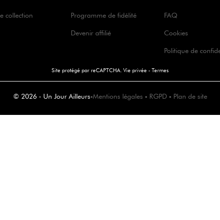
e collection
Programme de fidélité
FAQ
Devenir affilié
Cookies
Politique de confide
Site protégé par reCAPTCHA.
Vie privée
-
Termes
© 2026 - Un Jour Ailleurs
-
Mentions légales
-
RGPD
-
Plan de site