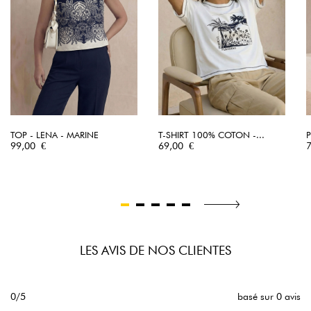
TOP - LENA - MARINE
T-SHIRT 100% COTON -...
P
Prix
Prix
P
99,00 €
69,00 €
LES AVIS DE NOS CLIENTES
0/5
basé sur 0 avis