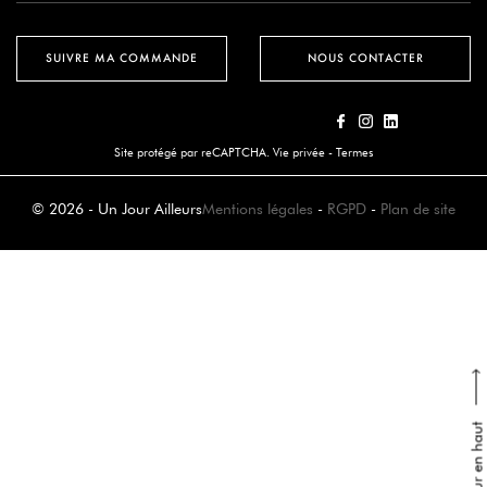
SUIVRE MA COMMANDE
NOUS CONTACTER
Site protégé par reCAPTCHA.
Vie privée
-
Termes
© 2026 - Un Jour Ailleurs
Mentions légales
-
RGPD
-
Plan de site
Retour en haut