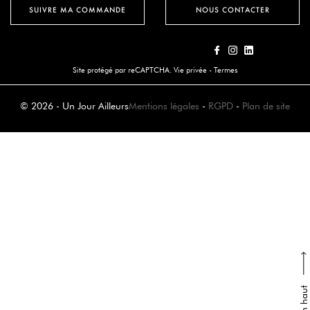
SUIVRE MA COMMANDE
NOUS CONTACTER
Site protégé par reCAPTCHA.
Vie privée
-
Termes
© 2026 - Un Jour Ailleurs
Mentions légales
-
RGPD
-
Plan de site