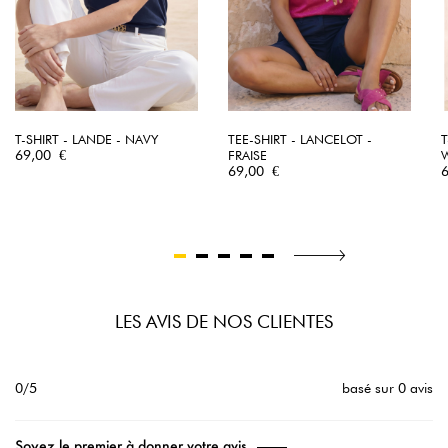
T-SHIRT - LANDE - NAVY
TEE-SHIRT - LANCELOT -
T
Prix
69,00 €
FRAISE
Prix
P
69,00 €
LES AVIS DE NOS CLIENTES
0/5
basé sur 0 avis
Soyez le premier à donner votre avis