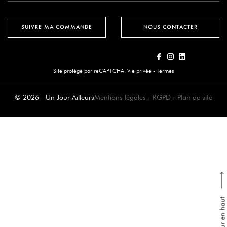
SUIVRE MA COMMANDE
NOUS CONTACTER
Site protégé par reCAPTCHA.
Vie privée
-
Termes
© 2026 - Un Jour Ailleurs
Mentions légales
-
RGPD
-
Plan de site
Retour en haut