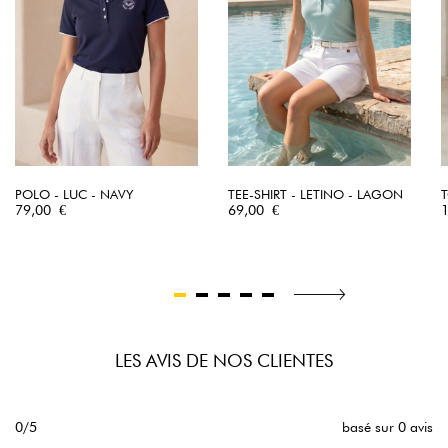
POLO - LUC - NAVY
TEE-SHIRT - LETINO - LAGON
T
Prix
Prix
P
79,00 €
69,00 €
LES AVIS DE NOS CLIENTES
0/5
basé sur 0 avis