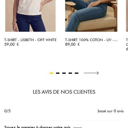
T-SHIRT - LISBETH - OFF WHITE
T-SHIRT 100% COTON - LIV -...
T
Prix
Prix
59,00 €
89,00 €
O
P
LES AVIS DE NOS CLIENTES
0/5
basé sur 0 avis
Soyez le premier à donner votre avis