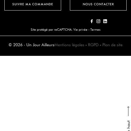
SUIVRE MA COMMANDE
NOUS CONTACTER
Site protégé par reCAPTCHA.
Vie privée
-
Termes
© 2026 - Un Jour Ailleurs
Mentions légales
-
RGPD
-
Plan de site