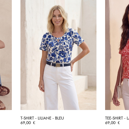
T-SHIRT - LILIANE - BLEU
TEE-SHIRT -
Prix
APERÇU RAPIDE
Prix
69,00 €
69,00 €