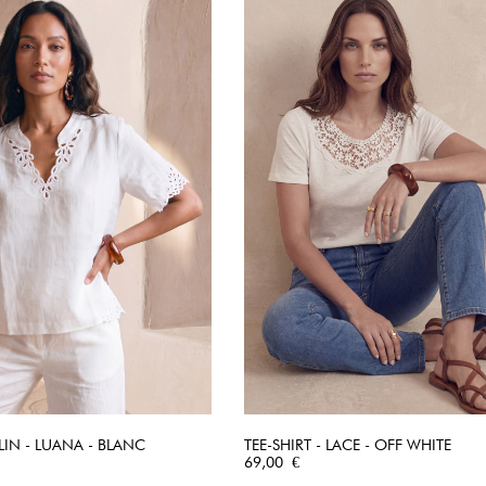
LIN - LUANA - BLANC
TEE-SHIRT - LACE - OFF WHITE
APERÇU RAPIDE
Prix
APERÇU RAPIDE
69,00 €