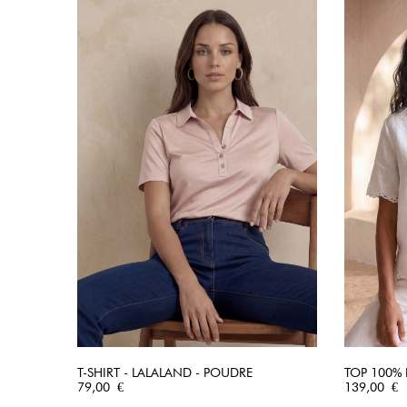
T-SHIRT - LALALAND - POUDRE
TOP 100% 
Prix
APERÇU RAPIDE
Prix
79,00 €
139,00 €