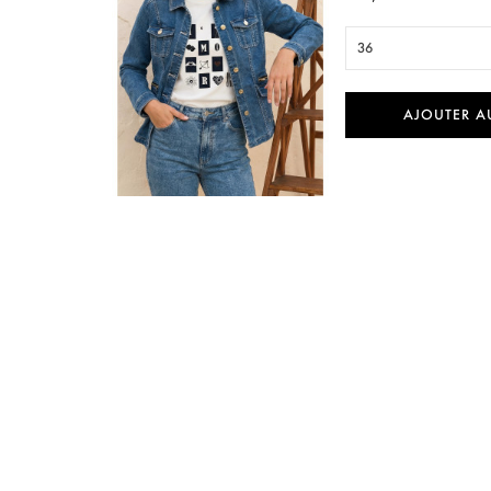
36
AJOUTER A

Aperçu rapide