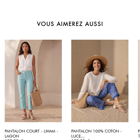
VOUS AIMEREZ AUSSI
PANTALON COURT - LIHAM -
PANTALON 100% COTON -
P
P
LAGON
LUCE...