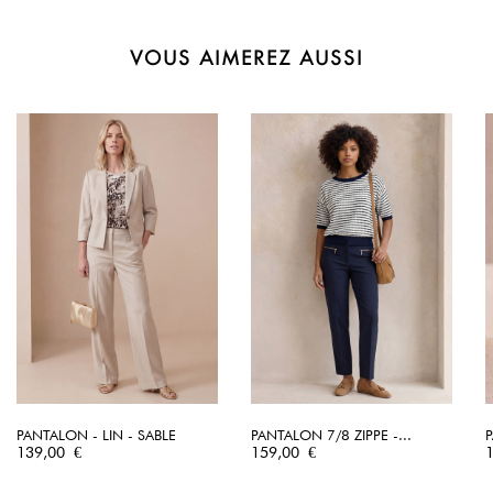
VOUS AIMEREZ AUSSI
PANTALON - LIN - SABLE
PANTALON 7/8 ZIPPE -...
P
Prix
Prix
P
139,00 €
159,00 €