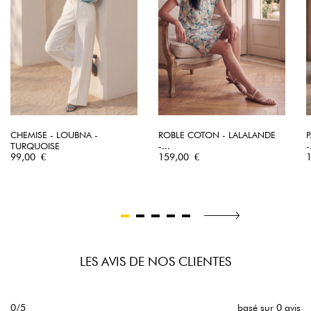
CHEMISE - LOUBNA -
ROBLE COTON - LALALANDE
P
TURQUOISE
-...
-
Prix
Prix
P
99,00 €
159,00 €
LES AVIS DE NOS CLIENTES
0/5
basé sur 0 avis