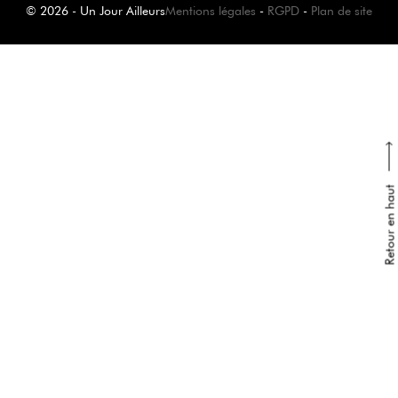
© 2026 - Un Jour Ailleurs
Mentions légales
-
RGPD
-
Plan de site
Retour en haut