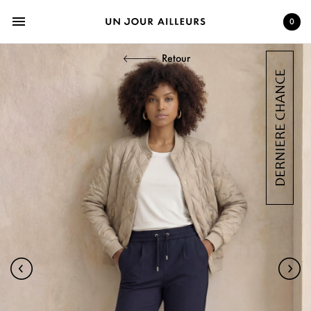
menu
0
Retour