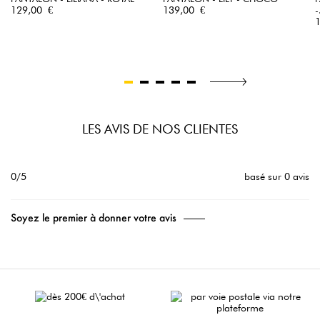
Prix
Prix
129,00 €
139,00 €
-
P
LES AVIS DE NOS CLIENTES
0/5
basé sur 0 avis
Soyez le premier à donner votre avis