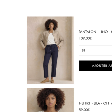
PANTALON - LINO -
Prix
109,00€
38
AJOUTER A

Aperçu rapide
T-SHIRT - LILA - OFF
Prix
59,00€