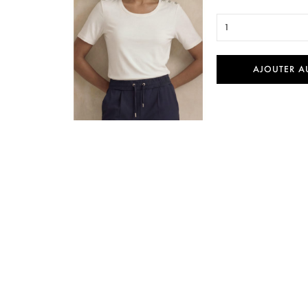
1
AJOUTER A

Aperçu rapide