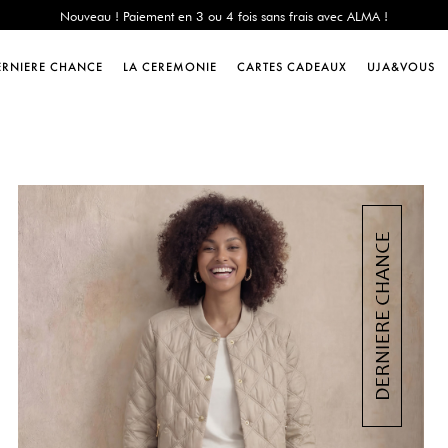
e Chance : -60% sur une sélection jusqu'au 23/08 en vous connectant à votre 
Livraison offerte dès 200€ d'achat
Nouveau ! Paiement en 3 ou 4 fois sans frais avec ALMA !
ERNIERE CHANCE
LA CEREMONIE
CARTES CADEAUX
UJA&VOUS
e Chance : -60% sur une sélection jusqu'au 23/08 en vous connectant à votre 
Livraison offerte dès 200€ d'achat
Nouveau ! Paiement en 3 ou 4 fois sans frais avec ALMA !