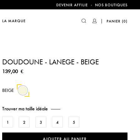
compte !
-
DEVENIR AFFILIE
NOS BOUTIQUES
LA MARQUE
PANIER
(0)
compte !
DOUDOUNE - LANEGE - BEIGE
139,00 €
BEIGE
Trouver ma taille idéale
1
2
3
4
5
AJOUTER AU PANIER