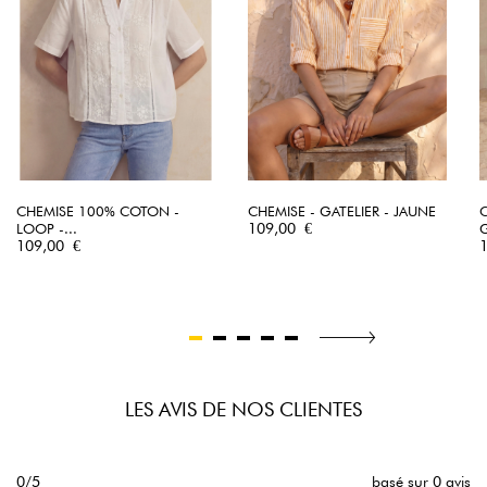
CHEMISE 100% COTON -
CHEMISE - GATELIER - JAUNE
Prix
LOOP -...
109,00 €
G
Prix
P
109,00 €
LES AVIS DE NOS CLIENTES
0/5
basé sur 0 avis