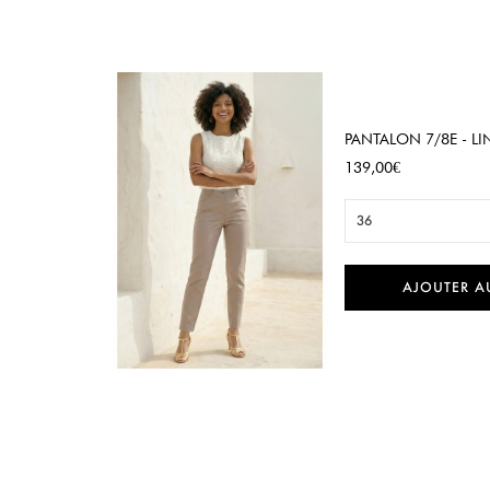
PANTALON 7/8E - LI
Prix
139,00€
36
AJOUTER A

Aperçu rapide