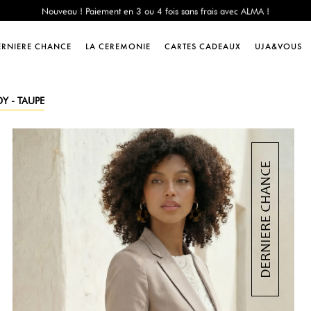
e Chance : -60% sur une sélection jusqu'au 23/08 en vous connectant à votre 
Livraison offerte dès 200€ d'achat
Nouveau ! Paiement en 3 ou 4 fois sans frais avec ALMA !
ERNIERE CHANCE
LA CEREMONIE
CARTES CADEAUX
UJA&VOUS
e Chance : -60% sur une sélection jusqu'au 23/08 en vous connectant à votre 
Livraison offerte dès 200€ d'achat
Nouveau ! Paiement en 3 ou 4 fois sans frais avec ALMA !
DY - TAUPE