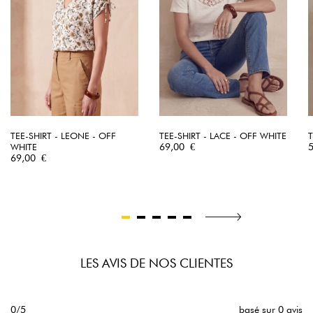
TEE-SHIRT - LEONE - OFF
TEE-SHIRT - LACE - OFF WHITE
T
Prix
P
WHITE
69,00 €
Prix
69,00 €
LES AVIS DE NOS CLIENTES
0/5
basé sur 0 avis