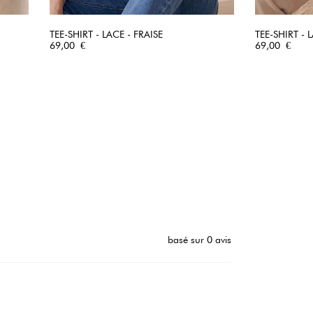
TEE-SHIRT - LACE - FRAISE
TEE-SHIRT - 
Prix
APERÇU RAPIDE
Prix
69,00 €
69,00 €
basé sur 0 avis