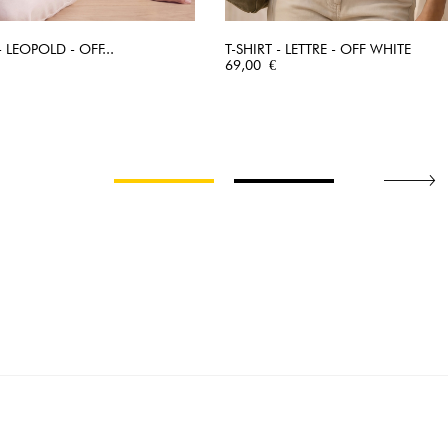
- LEOPOLD - OFF...
T-SHIRT - LETTRE - OFF WHITE
APERÇU RAPIDE
Prix
APERÇU RAPIDE
69,00 €