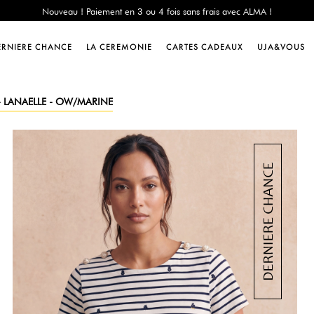
e Chance : -60% sur une sélection jusqu'au 23/08 en vous connectant à votre 
Livraison offerte dès 200€ d'achat
Nouveau ! Paiement en 3 ou 4 fois sans frais avec ALMA !
ERNIERE CHANCE
LA CEREMONIE
CARTES CADEAUX
UJA&VOUS
e Chance : -60% sur une sélection jusqu'au 23/08 en vous connectant à votre 
Livraison offerte dès 200€ d'achat
Nouveau ! Paiement en 3 ou 4 fois sans frais avec ALMA !
 - LANAELLE - OW/MARINE