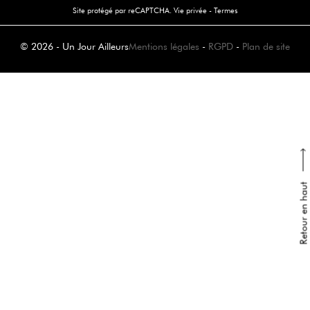
Site protégé par reCAPTCHA.
Vie privée
-
Termes
© 2026 - Un Jour Ailleurs
Mentions légales
-
RGPD
-
Plan de site
Retour en haut