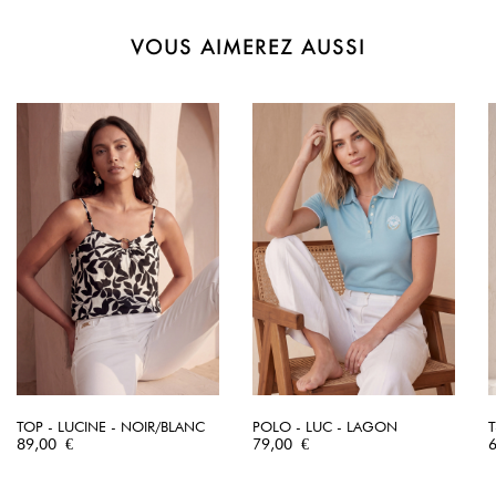
VOUS AIMEREZ AUSSI
TOP - LUCINE - NOIR/BLANC
POLO - LUC - LAGON
T
Prix
Prix
P
89,00 €
79,00 €