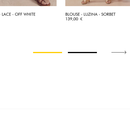
- LACE - OFF WHITE
BLOUSE - LUZINA - SORBET
APERÇU RAPIDE
Prix
APERÇU RAPIDE
139,00 €