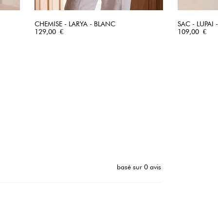
CHEMISE - LARYA - BLANC
SAC - LUPAI
Prix
APERÇU RAPIDE
Prix
129,00 €
109,00 €
basé sur 0 avis