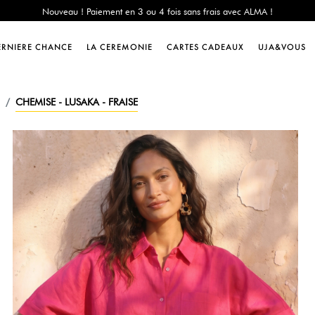
e Chance : -60% sur une sélection jusqu'au 23/08 en vous connectant à votre 
Livraison offerte dès 200€ d'achat
Nouveau ! Paiement en 3 ou 4 fois sans frais avec ALMA !
ERNIERE CHANCE
LA CEREMONIE
CARTES CADEAUX
UJA&VOUS
e Chance : -60% sur une sélection jusqu'au 23/08 en vous connectant à votre 
Livraison offerte dès 200€ d'achat
Nouveau ! Paiement en 3 ou 4 fois sans frais avec ALMA !
CHEMISE - LUSAKA - FRAISE