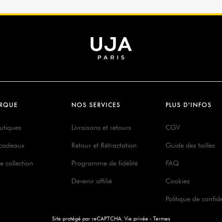
RQUE
NOS SERVICES
PLUS D'INFOS
utiques
Livraisons et retours
CGV
 cadeaux
Retour et Rétractation
Guide des tailles
e collection
Programme de fidélité
FAQ
Devenir affilié
Cookies
Politique de confide
Site protégé par reCAPTCHA.
Vie privée
-
Termes