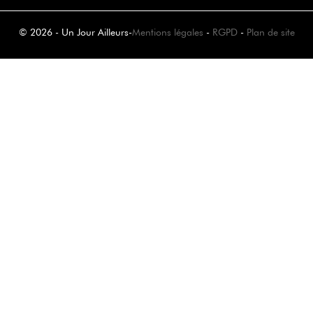
© 2026 - Un Jour Ailleurs
-
Mentions légales
-
RGPD
-
Plan de site